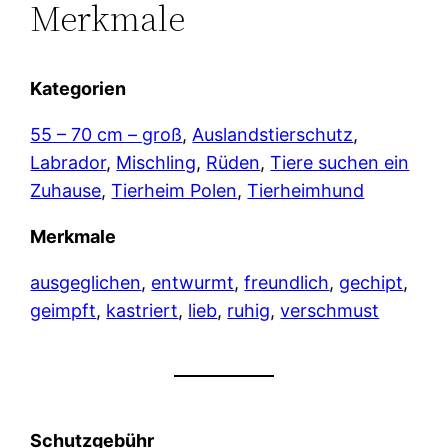
Merkmale
Kategorien
55 – 70 cm – groß
, 
Auslandstierschutz
, 
Labrador
, 
Mischling
, 
Rüden
, 
Tiere suchen ein
Zuhause
, 
Tierheim Polen
, 
Tierheimhund
Merkmale
ausgeglichen
, 
entwurmt
, 
freundlich
, 
gechipt
, 
geimpft
, 
kastriert
, 
lieb
, 
ruhig
, 
verschmust
Schutzgebühr