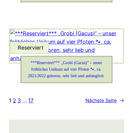
***Reserviert*** „Grobi (Gacus)“ – unser
fröhliches Unikum auf vier Pfoten 🐾, ca.
2021/2022 geboren, sehr lieb und anhänglich.
1
2
3
…
17
Nächste Seite
→