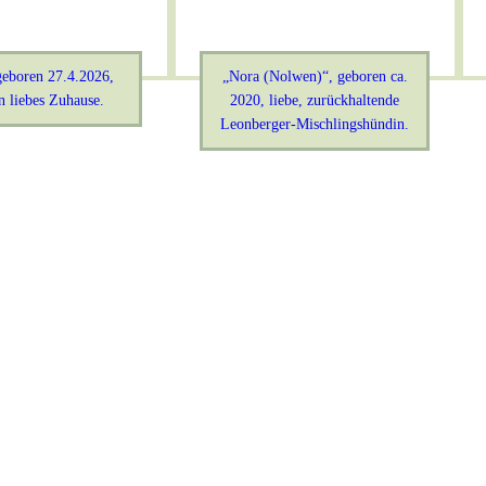
geboren 27.4.2026,
„Nora (Nolwen)“, geboren ca.
n liebes Zuhause.
2020, liebe, zurückhaltende
Leonberger-Mischlingshündin.