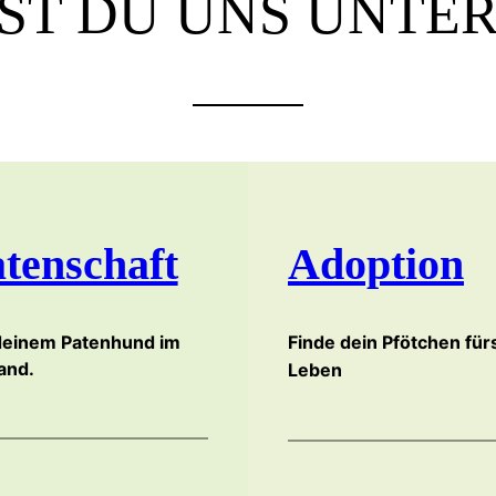
ST DU UNS UNTE
tenschaft
Adoption
 deinem Patenhund im
Finde dein Pfötchen für
and.
Leben