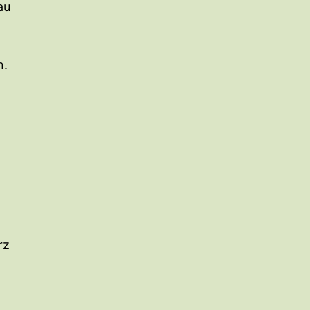
au
n.
n
rz