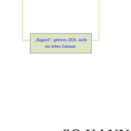
„Bagarol“, geboren 2026, sucht
ein liebes Zuhause.