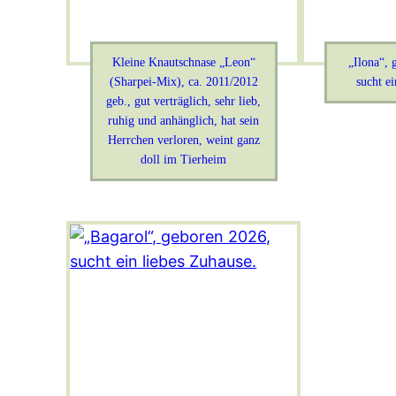
Kleine Knautschnase „Leon“
„Ilona“, 
(Sharpei-Mix), ca. 2011/2012
sucht ei
geb., gut verträglich, sehr lieb,
ruhig und anhänglich, hat sein
Herrchen verloren, weint ganz
doll im Tierheim