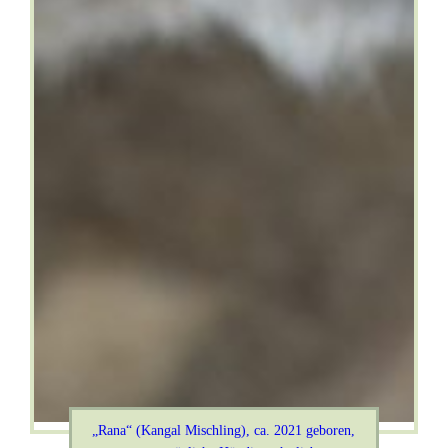
„Rana“ (Kangal Mischling), ca. 2021 geboren,