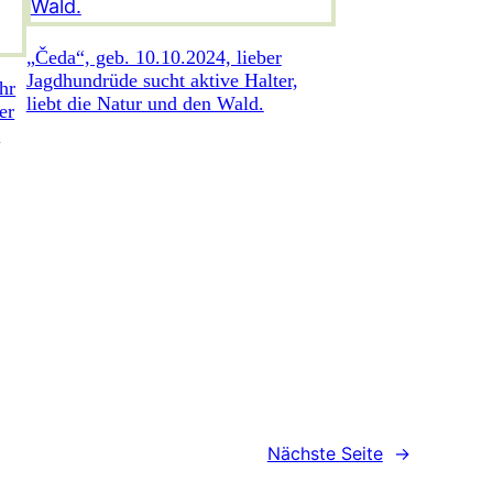
„Čeda“, geb. 10.10.2024, lieber
Jagdhundrüde sucht aktive Halter,
hr
liebt die Natur und den Wald.
er
e
Nächste Seite
→