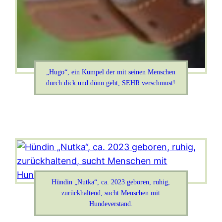
„Hugo“, ein Kumpel der mit seinen Menschen
durch dick und dünn geht, SEHR verschmust!
Hündin „Nutka“, ca. 2023 geboren, ruhig,
zurückhaltend, sucht Menschen mit
Hundeverstand.