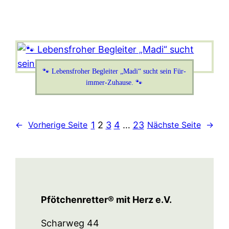
🐾 Lebensfroher Begleiter „Madi“ sucht sein Für-
immer-Zuhause. 🐾
1
2
3
4
…
23
←
Vorherige Seite
Nächste Seite
→
Pfötchenretter® mit Herz e.V.
Scharweg 44