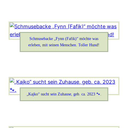
Schmusebacke „Fynn (Fafik)“ möchte was
erleben, mit seinen Menschen. Toller Hund!
„Kajko“ sucht sein Zuhause, geb. ca. 2023 🐾.