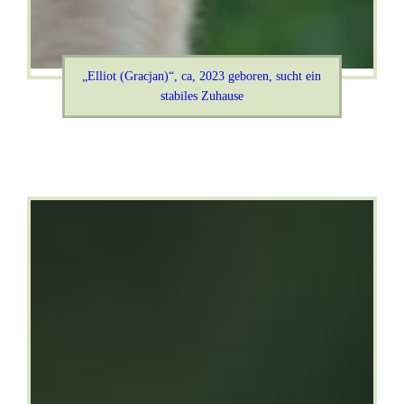
„Elliot (Gracjan)“, ca, 2023 geboren, sucht ein
stabiles Zuhause