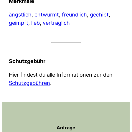
Merkmale
ängstlich
, 
entwurmt
, 
freundlich
, 
gechipt
, 
geimpft
, 
lieb
, 
verträglich
Schutzgebühr
Hier findest du alle Informationen zur den
Schutzgebühren
.
Anfrage