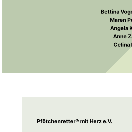
Bettina Vog
Maren Pu
Angela 
Anne Z
Celina 
Pfötchenretter® mit Herz e.V.