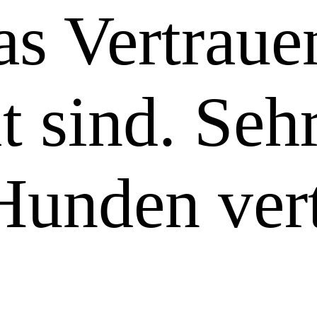
as Vertraue
t sind. Seh
Hunden vert