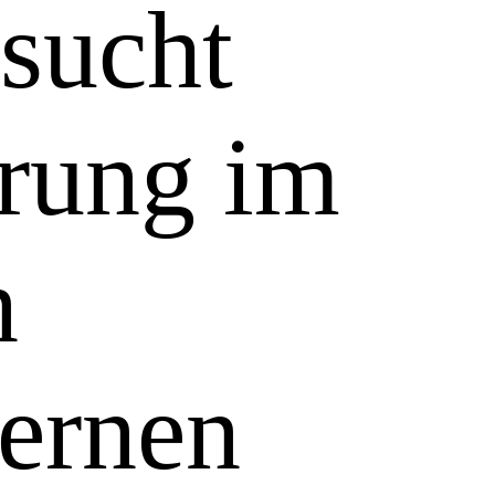
 sucht
rung im
n
lernen