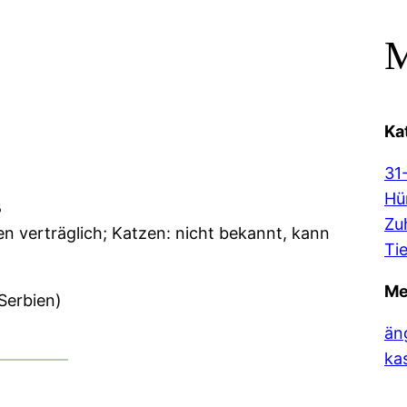
M
Ka
31
Hü
ß
Zu
n verträglich; Katzen: nicht bekannt, kann
Ti
Me
(Serbien)
än
kas