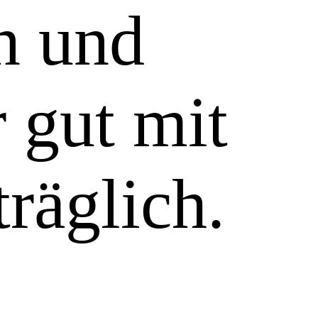
n und
r gut mit
räglich.