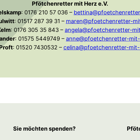
Pfötchenretter mit Herz e.V.
elskamp
: 0176 210 57 036 –
bettina@pfoetchenretter
lwitt
: 01517 287 39 31 –
maren@pfoetchenretter-mit
Kelm
: 0176 305 35 843 –
angela@pfoetchenretter-mit
ander
: 01575 5449749 –
anne@pfoetchenretter-mit-
Proft
: 01520 7430532 –
celina@pfoetchenretter-mit-
Sie möchten spenden?
Pföt