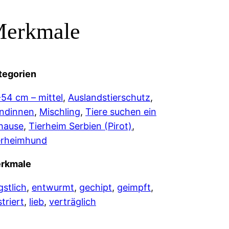
erkmale
tegorien
-54 cm – mittel
, 
Auslandstierschutz
, 
ndinnen
, 
Mischling
, 
Tiere suchen ein
hause
, 
Tierheim Serbien (Pirot)
, 
erheimhund
rkmale
gstlich
, 
entwurmt
, 
gechipt
, 
geimpft
, 
triert
, 
lieb
, 
verträglich