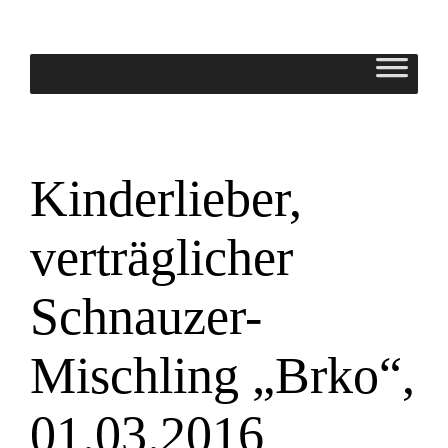
Zum
Inhalt
springen
Kinderlieber,
verträglicher
Schnauzer-
Mischling „Brko“,
01.03.2016