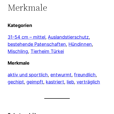
Merkmale
Kategorien
31-54 cm – mittel
, 
Auslandstierschutz
, 
bestehende Patenschaften
, 
Hündinnen
, 
Mischling
, 
Tierheim Türkei
Merkmale
aktiv und sportlich
, 
entwurmt
, 
freundlich
, 
gechipt
, 
geimpft
, 
kastriert
, 
lieb
, 
verträglich