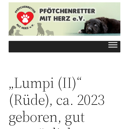
Zum
Inhalt
springen
„Lumpi (II)“
(Rüde), ca. 2023
geboren, gut