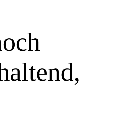
noch
haltend,