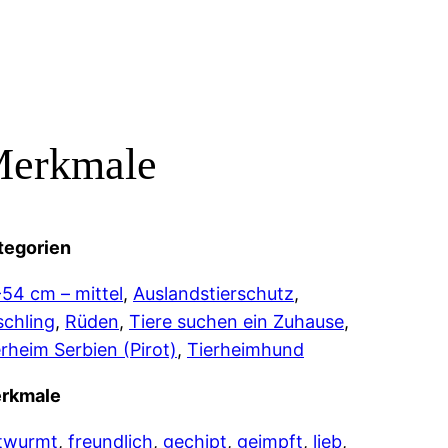
erkmale
tegorien
-54 cm – mittel
, 
Auslandstierschutz
, 
schling
, 
Rüden
, 
Tiere suchen ein Zuhause
, 
erheim Serbien (Pirot)
, 
Tierheimhund
rkmale
twurmt
, 
freundlich
, 
gechipt
, 
geimpft
, 
lieb
, 