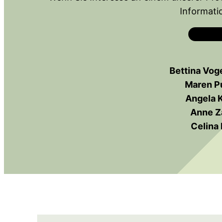
Informati
Bettina Vog
Maren Pu
Angela 
Anne Z
Celina 