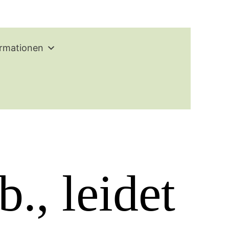
ormationen
., leidet