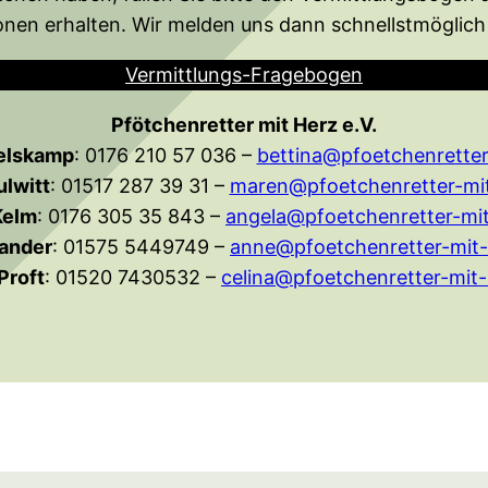
onen erhalten. Wir melden uns dann schnellstmöglich 
Vermittlungs-Fragebogen
Pfötchenretter mit Herz e.V.
elskamp
: 0176 210 57 036 –
bettina@pfoetchenretter
lwitt
: 01517 287 39 31 –
maren@pfoetchenretter-mit
Kelm
: 0176 305 35 843 –
angela@pfoetchenretter-mit
ander
: 01575 5449749 –
anne@pfoetchenretter-mit-
Proft
: 01520 7430532 –
celina@pfoetchenretter-mit-