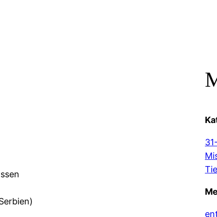
M
Ka
31
Mi
Ti
ossen
Me
(Serbien)
en