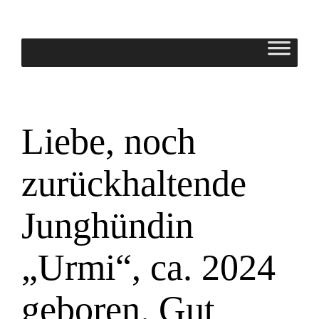
Zum
Inhalt
springen
Liebe, noch
zurückhaltende
Junghündin
„Urmi“, ca. 2024
geboren. Gut